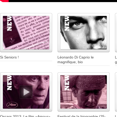
Si Seniors !
Léonardo Di Caprio le
L
magnifique, bio
g
Oscars 2013: Le film «Amour»
Festival de la biographie (25-
L