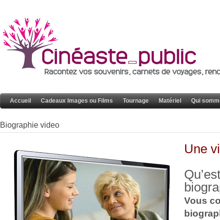
Accueil
Cadeaux Images ou Films
Tournage
Matériel
Qui somm
Biographie video
Une vi
Qu’est
biogra
Vous co
biograp