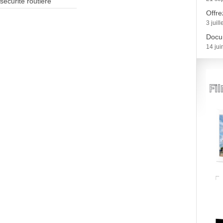
 sécurité routière
Offre
3 juil
Docum
14 jui