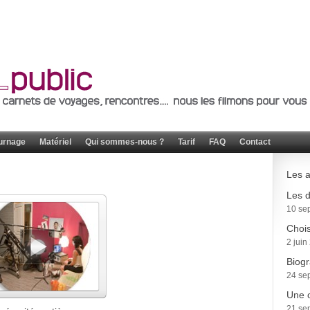
urnage
Matériel
Qui sommes-nous ?
Tarif
FAQ
Contact
Les a
Les d
10 se
Chois
2 juin
Biogr
24 se
Une o
21 se