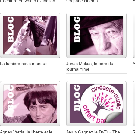
L’écriture en voie d’extinction ?
On parle cinéma
B
La lumière nous manque
Jonas Mekas, le père du
A
journal filmé
Agnes Varda, la liberté et le
Jeu > Gagnez le DVD « The
R